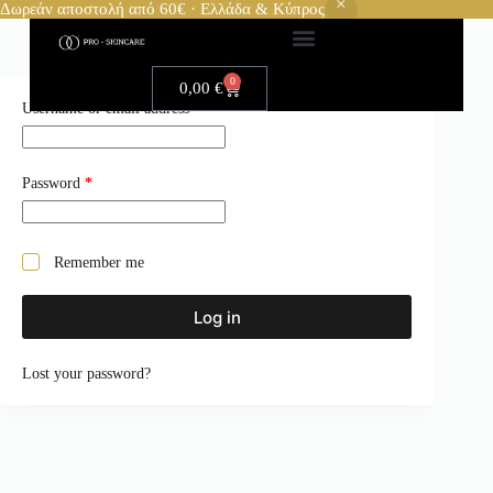
Δωρεάν αποστολή από 60€ · Ελλάδα & Κύπρος
0
0,00
€
Username or email address
*
Password
*
Remember me
Log in
Lost your password?