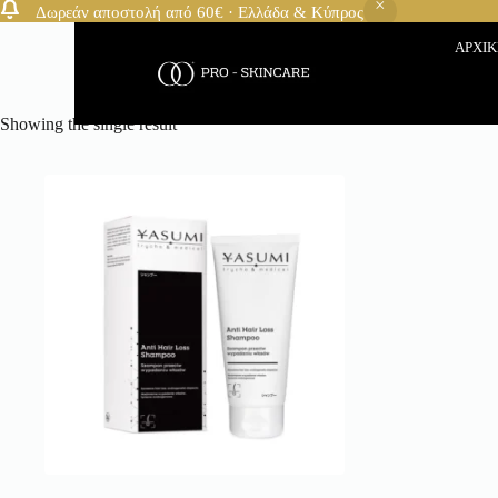
Δωρεάν αποστολή από 60€ · Ελλάδα & Κύπρος
ΑΡΧΙ
Showing the single result