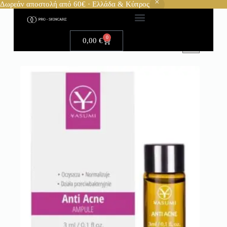
Δωρεάν αποστολή από 60€ · Ελλάδα & Κύπρος
0
0,00
€