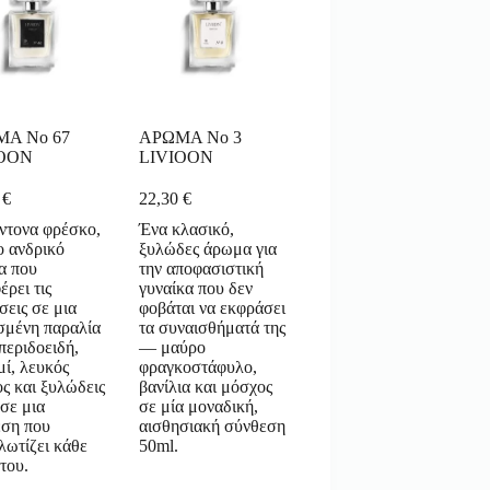
Α No 67
ΑΡΩΜΑ No 3
IOON
LIVIOON
0
€
22,30
€
ντονα φρέσκο,
Ένα κλασικό,
ο ανδρικό
ξυλώδες άρωμα για
α που
την αποφασιστική
έρει τις
γυναίκα που δεν
σεις σε μια
φοβάται να εκφράσει
σμένη παραλία
τα συναισθήματά της
εριδοειδή,
— μαύρο
μί, λευκός
φραγκοστάφυλο,
ς και ξυλώδεις
βανίλια και μόσχος
 σε μια
σε μία μοναδική,
εση που
αισθησιακή σύνθεση
λωτίζει κάθε
50ml.
του.