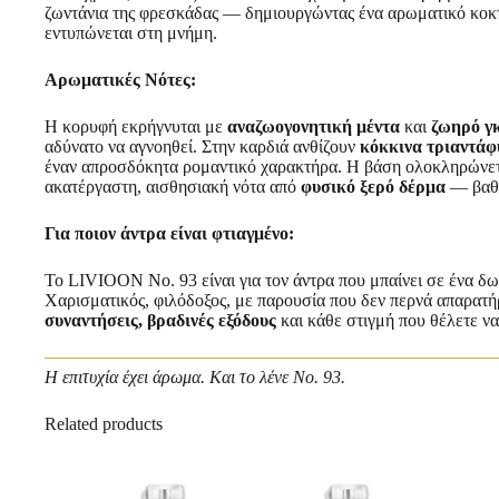
ζωντάνια της φρεσκάδας — δημιουργώντας ένα αρωματικό κοκτέι
εντυπώνεται στη μνήμη.
Αρωματικές Νότες:
Η κορυφή εκρήγνυται με
αναζωογονητική μέντα
και
ζωηρό γ
αδύνατο να αγνοηθεί. Στην καρδιά ανθίζουν
κόκκινα τριαντάφ
έναν απροσδόκητα ρομαντικό χαρακτήρα. Η βάση ολοκληρώνε
ακατέργαστη, αισθησιακή νότα από
φυσικό ξερό δέρμα
— βαθι
Για ποιον άντρα είναι φτιαγμένο:
Το LIVIOON No. 93 είναι για τον άντρα που μπαίνει σε ένα δω
Χαρισματικός, φιλόδοξος, με παρουσία που δεν περνά απαρατή
συναντήσεις, βραδινές εξόδους
και κάθε στιγμή που θέλετε ν
Η επιτυχία έχει άρωμα. Και το λένε No. 93.
Related products