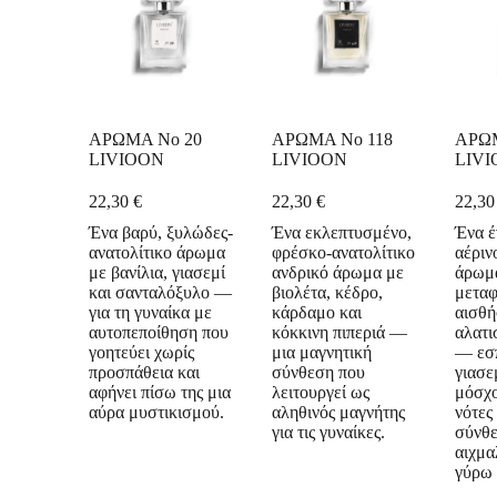
ΑΡΩΜΑ No 20
ΑΡΩΜΑ No 118
ΑΡΩΜ
LIVIOON
LIVIOON
LIV
22,30
€
22,30
€
22,3
Ένα βαρύ, ξυλώδες-
Ένα εκλεπτυσμένο,
Ένα έ
ανατολίτικο άρωμα
φρέσκο-ανατολίτικο
αέριν
με βανίλια, γιασεμί
ανδρικό άρωμα με
άρωμ
και σανταλόξυλο —
βιολέτα, κέδρο,
μεταφ
για τη γυναίκα με
κάρδαμο και
αισθή
αυτοπεποίθηση που
κόκκινη πιπεριά —
αλατι
γοητεύει χωρίς
μια μαγνητική
— εσπ
προσπάθεια και
σύνθεση που
γιασε
αφήνει πίσω της μια
λειτουργεί ως
μόσχο
αύρα μυστικισμού.
αληθινός μαγνήτης
νότες
για τις γυναίκες.
σύνθ
αιχμα
γύρω 