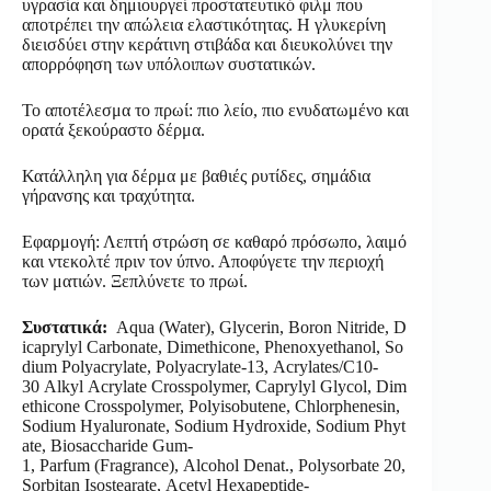
υγρασία και δημιουργεί προστατευτικό φιλμ που
αποτρέπει την απώλεια ελαστικότητας. Η γλυκερίνη
διεισδύει στην κεράτινη στιβάδα και διευκολύνει την
απορρόφηση των υπόλοιπων συστατικών.
Το αποτέλεσμα το πρωί: πιο λείο, πιο ενυδατωμένο και
ορατά ξεκούραστο δέρμα.
Κατάλληλη για δέρμα με βαθιές ρυτίδες, σημάδια
γήρανσης και τραχύτητα.
Εφαρμογή: Λεπτή στρώση σε καθαρό πρόσωπο, λαιμό
και ντεκολτέ πριν τον ύπνο. Αποφύγετε την περιοχή
των ματιών. Ξεπλύνετε το πρωί.
Συστατικά:
Aqua (Water), Glycerin, Boron Nitride, D
icaprylyl Carbonate, Dimethicone, Phenoxyethanol, So
dium Polyacrylate, Polyacrylate-13, Acrylates/C10-
30 Alkyl Acrylate Crosspolymer, Caprylyl Glycol, Dim
ethicone Crosspolymer, Polyisobutene, Chlorphenesin,
Sodium Hyaluronate, Sodium Hydroxide, Sodium Phyt
ate, Biosaccharide Gum-
1, Parfum (Fragrance), Alcohol Denat., Polysorbate 20,
Sorbitan Isostearate, Acetyl Hexapeptide-