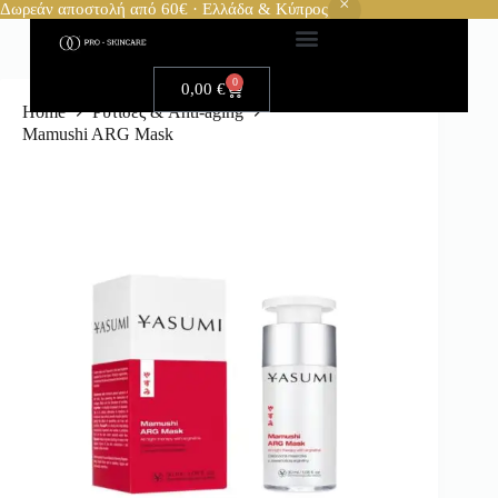
Δωρεάν αποστολή από 60€ · Ελλάδα & Κύπρος
0
0,00
€
Home
Ρυτίδες & Anti-aging
Mamushi ARG Mask